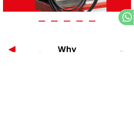
Why
PIPE BENDING MACHINERY?
Lorem ipsum dolor sit amet, consectetur adipiscing
elit, sed do eiusmod tempor incididunt ut labore et
dolore magna aliqua. Quis ipsum suspendisse ultrices
gravida. Risus commodo viverra maecenas accumsan
lacus vel facilisis. Lorem ipsum dolor sit amet,
consectetur adipiscing elit, sed do eiusmod tempor
incididunt ut labore et dolore magna aliqua. Quis ipsum
suspendisse ultrices gravida. Risus commodo viverra