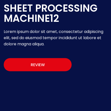
SHEET PROCESSING
SHEET PROCESSING
SHEET PROCESSING
MACHINE12
MACHINE12
MACHINE12
Lorem ipsum dolor sit amet, consectetur adipiscing
Lorem ipsum dolor sit amet, consectetur adipiscing
Lorem ipsum dolor sit amet, consectetur adipiscing
elit, sed do eiusmod tempor incididunt ut labore et
elit, sed do eiusmod tempor incididunt ut labore et
elit, sed do eiusmod tempor incididunt ut labore et
dolore magna aliqua.
dolore magna aliqua.
dolore magna aliqua.
REVIEW
REVIEW
REVIEW